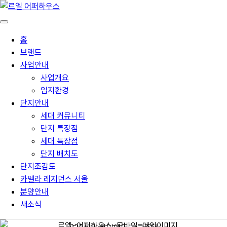
홈
브랜드
사업안내
사업개요
입지환경
단지안내
세대 커뮤니티
단지 특장점
세대 특장점
단지 배치도
단지조감도
카펠라 레지던스 서울
분양안내
RETURN TO THE FOREST
새소식
대체 불가능한 숲과 집의 가치