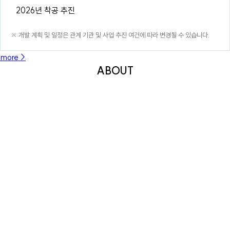
2026년 착공 추진
※ 개발 계획 및 일정은 관계 기관 및 사업 추진 여건에 따라 변경될 수 있습니다.
more >
ABOUT
르엘 어퍼하우스
가 서울
서초구 내곡동 374번지에 새롭게 조성됩니다.
도심 속에서도 자연과 깊이 연결된 주거 환경을 지향하며,
약 5만 6천여 평 규모의 풍부한 녹지와 함께
차별화된 하이엔드 라이프를 선보일 예정입니다.
숲을 가까이 두고 생활하는 특별한 입지 속에서,
일상은 더욱 여유롭고 프라이빗하게 완성됩니다.
집 앞을 나서는 순간 자연이 이어지는 환경은
바쁜 도시 생활 속에서도 편안한 휴식을 제공합니다.
그동안 고급 주거 문화를 선도해온