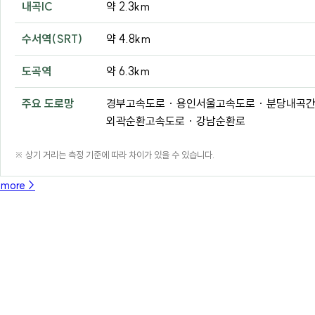
내곡IC
약 2.3km
수서역(SRT)
약 4.8km
도곡역
약 6.3km
주요 도로망
경부고속도로 · 용인서울고속도로 · 분당내곡간
외곽순환고속도로 · 강남순환로
※ 상기 거리는 측정 기준에 따라 차이가 있을 수 있습니다.
more >