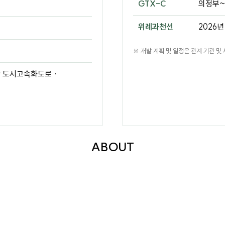
GTX-C
의정부~금
위례과천선
2026년
※ 개발 계획 및 일정은 관계 기관 및
 도시고속화도로 ·
ABOUT
르엘 어퍼하우스
가 서울
서초구 내곡동 374번지에 새롭게 조성됩니다.
도심 속에서도 자연과 깊이 연결된 주거 환경을 지향하며,
약 5만 6천여 평 규모의 풍부한 녹지와 함께
차별화된 하이엔드 라이프를 선보일 예정입니다.