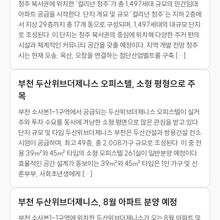
청주 북서권에 위치한 ‘컬리넌 청주’가 총 1,497세대 규모의 민간임대
아파트 공급을 시작한다. 단지 개요 및 규모 ‘컬리넌 청주’는 지하 2층에
서 지상 29층까지 총 17개 동으로 구성되며, 1,497세대의 대규모 단지
로 조성된다. 이 단지는 청주 북서권의 중심에 위치해 다양한 주거 편의
시설과 체계적인 커뮤니티 공간을 갖출 예정이다. 지역 개발 전망 청주
시는 현재 오송, 옥산, 오창을 연결하는 첨단산업벨트를 구축 […]
부천 두산위브더제니스 오피스텔, 소형 평형으로 주
목
부천 소사본1-1구역에서 공급되는 두산위브더제니스 오피스텔이 실거
주와 투자 수요를 동시에 겨냥한 소형 평면으로 많은 관심을 받고 있다.
단지 규모 및 타입 두산위브더제니스 부천은 두산건설과 쌍용건설 컨소
시엄이 공급하며, 최고 49층, 총 2,008가구 규모로 조성된다. 이 중 전
용 39㎡와 45㎡ 타입의 소형 오피스텔 261실이 일반분양 예정이다.
효율적인 공간 설계가 돋보이는 39㎡와 45㎡ 타입은 1인 가구 및 신
혼부부, 사회초년생에게 […]
부천 두산위브더제니스, 8월 아파트 분양 예정
부천 소사본1-1구역에 위치한 두산위브더제니스가 오는 8월 아파트 및