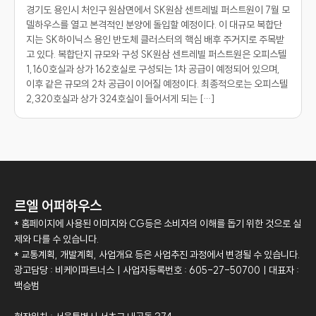
경기도 용인시 처인구 원삼면에서 SK원삼 센트레빌 퍼스트원이 7월 모
델하우스를 열고 본격적인 분양에 돌입할 예정이다. 이 대규모 복합단
지는 SK하이닉스 용인 반도체 클러스터의 핵심 배후 주거지로 주목받
고 있다. 복합단지 규모와 구성 SK원삼 센트레빌 퍼스트원은 오피스텔
1,160호실과 상가 162호실로 구성되는 1차 공급이 예정되어 있으며,
이후 같은 규모의 2차 공급이 이어질 예정이다. 최종적으로는 오피스텔
2,320호실과 상가 324호실이 들어서게 되는 […]
르엘 어퍼하우스
* 홈페이지에 사용된 이미지와 CG등은 소비자의 이해를 돕기 위한 것으로 실
제와 다를 수 있습니다.
* 교통계획, 개발계획, 사업개요 등은 사업추진 과정에서 변경될 수 있습니다.
광고담당 : 비케이파트너스ㅣ사업자등록번호 : 605-27-50700ㅣ대표자 :
백승범