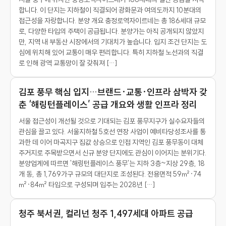
합니다. 이 단지는 지하철이 직결되어 광화문과 여의도까지 10분대의
접근성을 자랑합니다. 분양 개요 충정로역자이르네는 총 186세대 규모
로, 다양한 타입의 주택이 공급됩니다. 분양가는 아직 공개되지 않았지
만, 지역 내 부동산 시장에서의 기대치가 높습니다. 입지 조건 단지는 도
심에 위치해 있어 교통이 매우 편리합니다. 특히 지하철 노선과의 직결
로 인해 광역 교통망이 잘 갖춰져 […]
김포 풍무 핵심 입지…브랜드·교통·인프라 삼박자 갖
춘 ‘해링턴플레이스’ 공급 개요와 생활 인프라 정리
서울 접근성이 개선될 것으로 기대되는 김포 풍무지구가 실수요자들의
관심을 끌고 있다. 서울지하철 5호선 연장 사업이 예비타당성조사를 통
과한 데 이어 마곡지구 집값 상승으로 인접 지역인 김포 풍무동이 대체
주거지로 주목받으면서 신규 분양 단지에도 관심이 이어지는 분위기다.
분양업계에 따르면 '해링턴플레이스 풍무'는 지하 3층~지상 29층, 18
개 동, 총 1,769가구 규모의 대단지로 조성된다. 전용면적 59㎡·74
㎡·84㎡ 타입으로 구성되며 입주는 2028년 […]
청주 북서권, 컬리넌 청주 1,497세대 아파트 공급