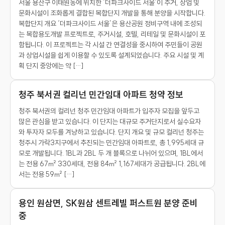
서울 용산구 이태원동에 위치한 ‘더파크사이드 서울’이 주거, 상업 및
문화시설이 조화롭게 결합된 복합단지 개발을 통해 분양을 시작합니다.
복합단지 개요 ‘더파크사이드 서울’은 용산공원 정비구역 내에 조성되
는 복합용도개발 프로젝트로, 주거시설, 호텔, 리테일 및 문화시설이 포
함됩니다. 이 프로젝트는 각 시설 간 연결성을 중시하여 주민들이 공원
과 상업시설을 쉽게 이용할 수 있도록 설계되었습니다. 주요 시설 및 계
획 단지 중앙에는 약 […]
청주 북서권 컬리넌 민간임대 아파트 청약 정보
청주 북서권의 컬리넌 청주 민간임대 아파트가 입주자 모집을 앞두고
많은 관심을 받고 있습니다. 이 단지는 대규모 주거단지로서 실수요자
와 투자자 모두를 겨냥하고 있습니다. 단지 개요 및 규모 컬리넌 청주는
청주시 가락3지구에서 추진되는 민간임대 아파트로, 총 1,995세대 규
모로 개발됩니다. 1BL과 2BL 두 개 블록으로 나뉘어 있으며, 1BL에서
는 전용 67㎡ 330세대, 전용 84㎡ 1,167세대가 공급됩니다. 2BL에
서는 전용 59㎡ […]
용인 원삼면, SK원삼 센트레빌 퍼스트원 분양 준비
중