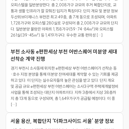
오피스텔을 일반분양한다. 총 2,008가구 규모의 주거 복합단지로, 교
통과 생활 인프라가 잘 갖춰진 입지가 특징이다. 단지 개요 및 분양 정보
두산위브더제니스 부천은 최고 49층, 총 7개 동으로 조성되며, 아파트
1,728가구와 오피스텔 280실로 구성되어 총 2,008가구 규모의 단지
다. 일반분양 물량은 아파트 1,158가구(59·74·84㎡)와 오피스텔
261실(39·45㎡) 등 1,419가구다. 우수한 교통 편의성 […]
부천 소사동 e편한세상 부천 어반스퀘어 미분양 세대
선착순 계약 진행
경기 부천시 소사동에 위치한 e편한세상 부천 어반스퀘어가 선착순 동
·호수 지정 분양을 통해 미분양 잔여세대를 계약할 수 있는 기회를 제공
하고 있다. 이 단지는 실수요자들의 높은 관심을 받고 있다. 단지 개요
및 공급 규모 e편한세상 부천 어반스퀘어는 소사3구역 주택재개발정비
사업을 통해 조성되는 대단지 아파트이다. 지하 3층에서 지상 38층까
지 총 13개 동으로 구성되며, 총 1,649가구가 공급될 예정이다. 이 중
[…]
서울 용산, 복합단지 ‘더파크사이드 서울’ 분양 정보