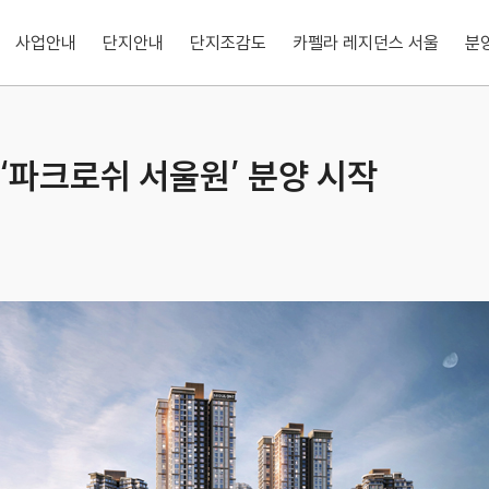
사업안내
단지안내
단지조감도
카펠라 레지던스 서울
분
‘파크로쉬 서울원’ 분양 시작